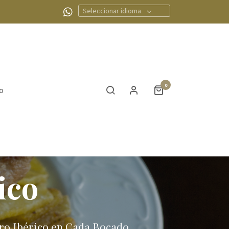
Seleccionar idioma
0
o
ico
gro Ibérico en Cada Bocado