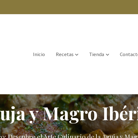
Inicio
Recetas
Tienda
Contact
uja y Magro Ibér
co: Descubre el Arte Culinario de la Aguja y Ma