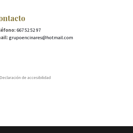
ontacto
léfono:
667 52 52 97
ail:
grupoencinares@hotmail.com
Declaración de accesibilidad