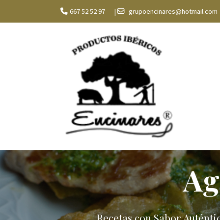
667 52 52 97
|
grupoencinares@hotmail.com
Ag
Recetas con Sabor Auténti